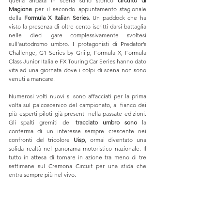
quella andata in scena sullo storico 
circuito di 
Magione 
per il secondo appuntamento stagionale 
della 
Formula X Italian Series
. Un paddock che ha 
visto la presenza di oltre cento iscritti darsi battaglia 
nelle dieci gare complessivamente svoltesi 
sull’autodromo umbro. I protagonisti di Predator’s 
Challenge, G1 Series by Griiip, Formula X, Formula 
Class Junior Italia e FX Touring Car Series hanno dato 
vita ad una giornata dove i colpi di scena non sono 
venuti a mancare.
Numerosi volti nuovi si sono affacciati per la prima 
volta sul palcoscenico del campionato, al fianco dei 
più esperti piloti già presenti nella passate edizioni. 
Gli spalti gremiti del 
tracciato umbro sono 
la 
conferma di un interesse sempre crescente nei 
confronti del tricolore 
Uisp
, ormai diventato una 
solida realtà nel panorama motoristico nazionale. Il 
tutto in attesa di tornare in azione tra meno di tre 
settimane sul Cremona Circuit per una sfida che 
entra sempre più nel vivo.