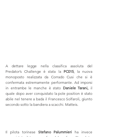
A dettare legge nella classifica assoluta del 
Predator’s Challenge è stata la 
PC015
, la nuova 
monoposto realizzata da Corrado Cusi che si è 
confermata estremamente performante. Ad imporsi 
in entrambe le manche è stato 
Daniele Tarani,
 il 
quale dopo aver conquistato la pole position è stato 
abile nel tenere a bada il Francesco Solfaroli, giunto 
secondo sotto la bandiera a scacchi. Matteis. 
Il pilota torinese 
Stefano Palummieri
 ha invece 