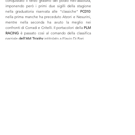
conquistato il terzo gradino del podio nell’assoluta, 
imponendo però i primi due sigilli della stagione 
nella graduatoria riservata alle “classiche” 
PC010
: 
nella prima manche ha preceduto Atzori e Nesurini, 
mentre nella seconda ha avuto la meglio nei 
confronti di Corradi e Critelli. Il portacolori della 
PLM 
RACING
 è passato così al comando della classifica 
parziale 
dell’AM Trophy 
intitolato a Flavio Di Bari. 
Predator's Challenge 2018
Mostra tutti
Post recenti