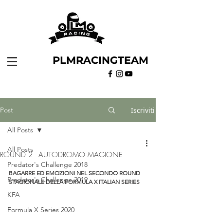
PLMRACINGTEAM
Post
Iscriviti
All Posts
All Posts
ROUND 2 - AUTODROMO MAGIONE
Predator's Challenge 2018
BAGARRE ED EMOZIONI NEL SECONDO ROUND 
Predator's Challenge 2019
STAGIONALE DELLA FORMULA X ITALIAN SERIES﻿
KFA
Formula X Series 2020