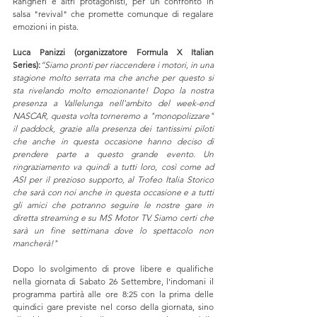
Rangheri e altri protagonisti, per un confronto in 
salsa "revival" che promette comunque di regalare 
emozioni in pista.
Luca Panizzi (organizzatore Formula X Italian 
Series):
“Siamo pronti per riaccendere i motori, in una 
stagione molto serrata ma che anche per questo si 
sta rivelando molto emozionante! Dopo la nostra 
presenza a Vallelunga nell'ambito del week-end 
NASCAR, questa volta torneremo a "monopolizzare" 
il paddock, grazie alla presenza dei tantissimi piloti 
che anche in questa occasione hanno deciso di 
prendere parte a questo grande evento. Un 
ringraziamento va quindi a tutti loro, così come ad 
ASI per il prezioso supporto, al Trofeo Italia Storico 
che sarà con noi anche in questa occasione e a tutti 
gli amici che potranno seguire le nostre gare in 
diretta streaming e su MS Motor TV. Siamo certi che 
sarà un fine settimana dove lo spettacolo non 
mancherà!"
Dopo lo svolgimento di prove libere e qualifiche 
nella giornata di Sabato 26 Settembre, l'indomani il 
programma partirà alle ore 8:25 con la prima delle 
quindici gare previste nel corso della giornata, sino 