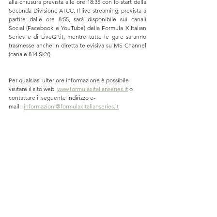
alla chiusura prevista alle ore 18:35 con lo start della 
Seconda Divisione ATCC. Il live streaming, prevista a 
partire dalle ore 8:55, sarà disponibile sui canali 
Social (Facebook e YouTube) della Formula X Italian 
Series e di LiveGP.it, mentre tutte le gare saranno 
trasmesse anche in diretta televisiva su MS Channel 
(canale 814 SKY).
Per qualsiasi ulteriore informazione è possibile 
visitare il sito web  
www.formulaxitalianseries.it
 o 
contattare il seguente indirizzo e-
mail:  
informazioni@formulaxitalianseries.it