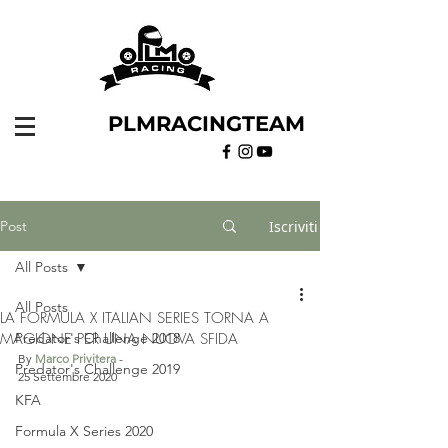
PLMRACINGTEAM
Post
Iscriviti
All Posts
All Posts
LA FORMULA X ITALIAN SERIES TORNA A
MAGIONE PER UNA NUOVA SFIDA
Predator's Challenge 2018
By 
Marco Privitera
 - 
Predator's Challenge 2019
25 Settembre 2020
KFA
Formula X Series 2020