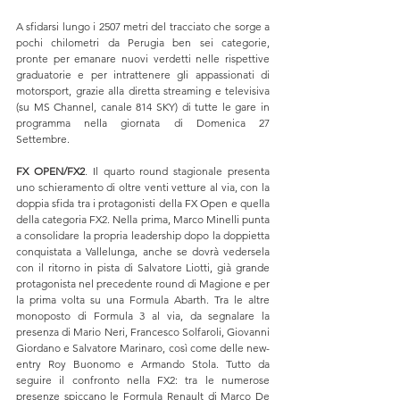
A sfidarsi lungo i 2507 metri del tracciato che sorge a 
pochi chilometri da Perugia ben sei categorie, 
pronte per emanare nuovi verdetti nelle rispettive 
graduatorie e per intrattenere gli appassionati di 
motorsport, grazie alla diretta streaming e televisiva 
(su MS Channel, canale 814 SKY) di tutte le gare in 
programma nella giornata di Domenica 27 
Settembre.
FX OPEN/FX2
. Il quarto round stagionale presenta 
uno schieramento di oltre venti vetture al via, con la 
doppia sfida tra i protagonisti della FX Open e quella 
della categoria FX2. Nella prima, Marco Minelli punta 
a consolidare la propria leadership dopo la doppietta 
conquistata a Vallelunga, anche se dovrà vedersela 
con il ritorno in pista di Salvatore Liotti, già grande 
protagonista nel precedente round di Magione e per 
la prima volta su una Formula Abarth. Tra le altre 
monoposto di Formula 3 al via, da segnalare la 
presenza di Mario Neri, Francesco Solfaroli, Giovanni 
Giordano e Salvatore Marinaro, così come delle new-
entry Roy Buonomo e Armando Stola. Tutto da 
seguire il confronto nella FX2: tra le numerose 
presenze spiccano le Formula Renault di Marco De 