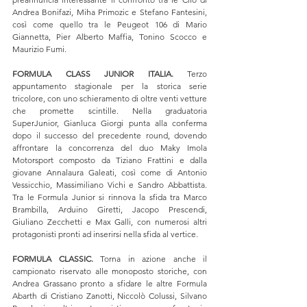
Andrea Bonifazi, Miha Primozic e Stefano Fantesini, 
così come quello tra le Peugeot 106 di Mario 
Giannetta, Pier Alberto Maffia, Tonino Scocco e 
Maurizio Fumi.
FORMULA CLASS JUNIOR ITALIA.
 Terzo 
appuntamento stagionale per la storica serie 
tricolore, con uno schieramento di oltre venti vetture 
che promette scintille. Nella graduatoria 
SuperJunior, Gianluca Giorgi punta alla conferma 
dopo il successo del precedente round, dovendo 
affrontare la concorrenza del duo Maky Imola 
Motorsport composto da Tiziano Frattini e dalla 
giovane Annalaura Galeati, così come di Antonio 
Vessicchio, Massimiliano Vichi e Sandro Abbattista. 
Tra le Formula Junior si rinnova la sfida tra Marco 
Brambilla, Arduino Giretti, Jacopo Prescendi, 
Giuliano Zecchetti e Max Galli, con numerosi altri 
protagonisti pronti ad inserirsi nella sfida al vertice.
FORMULA CLASSIC.
 Torna in azione anche il 
campionato riservato alle monoposto storiche, con 
Andrea Grassano pronto a sfidare le altre Formula 
Abarth di Cristiano Zanotti, Niccolò Colussi, Silvano 