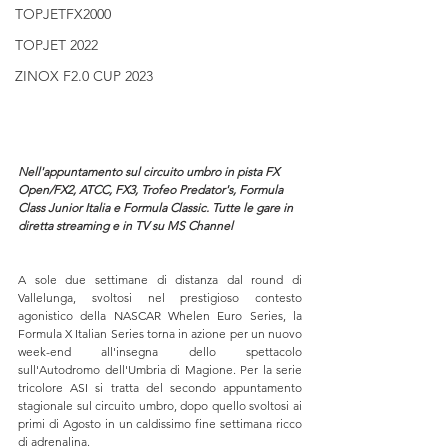
TOPJETFX2000
TOPJET 2022
ZINOX F2.0 CUP 2023
Nell'appuntamento sul circuito umbro in pista FX 
Open/FX2, ATCC, FX3, Trofeo Predator's, Formula 
Class Junior Italia e Formula Classic. Tutte le gare in 
diretta streaming e in TV su MS Channel
A sole due settimane di distanza dal round di 
Vallelunga, svoltosi nel prestigioso contesto 
agonistico della NASCAR Whelen Euro Series, la 
Formula X Italian Series torna in azione per un nuovo 
week-end all'insegna dello spettacolo 
sull'Autodromo dell'Umbria di Magione. Per la serie 
tricolore ASI si tratta del secondo appuntamento 
stagionale sul circuito umbro, dopo quello svoltosi ai 
primi di Agosto in un caldissimo fine settimana ricco 
di adrenalina.