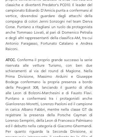
classiche e divertenti Predator's PC010. Il leader del 
campionato Edoardo D'Amicis punta a confermarsi al 
vertice, dovendosi guardare dagli attacchi della 
compagna di colori Jenni Sonzogni nel team Derva 
Corse. Puntano a ritagliarsi un ruolo da protagonista 
anche Tommaso Lovati, al pari di Domenico Petralia 
e degli altri rappresentanti della classifica AM, tra cui 
Antonio Faragasso, Fortunato Catalano e Andrea 
Raiconi.
ATCC.
 Conferma il proprio grande successo la serie 
riservata alle vetture Turismo, con ben due 
schieramenti al via del round di Magione. Nella 
Prima Divisione, Massimo Arduini e Giuseppe 
Bodega confermano la propria presenza a bordo 
della Peugeot 308, lanciando il guanto di sfida 
alle Leon di Bolzoni-Marchesini e di Fausto Flavi. 
Puntano a confermarsi tra i protagonisti anche 
Gianlorenzo Moretti, Lorenzo Paoloni ed il campione 
in carica Albano Fabbri, mentre nella classe GT da 
registrare la presenza della Porsche Cayman di 
Lorenzo Semprini, della Leon di Francesco Palmisano 
ed il debutto nella categoria di Giacomo Ghermandi. 
Per quanto riguarda la Seconda Divisione, si 
preannuncia interessante il confronto tra le Clio di 