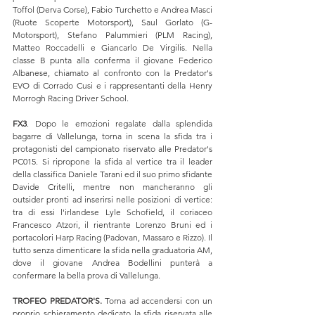
Toffol (Derva Corse), Fabio Turchetto e Andrea Masci 
(Ruote Scoperte Motorsport), Saul Gorlato (G-
Motorsport), Stefano Palummieri (PLM Racing), 
Matteo Roccadelli e Giancarlo De Virgilis. Nella 
classe B punta alla conferma il giovane Federico 
Albanese, chiamato al confronto con la Predator's 
EVO di Corrado Cusi e i rappresentanti della Henry 
Morrogh Racing Driver School.
FX3
. Dopo le emozioni regalate dalla splendida 
bagarre di Vallelunga, torna in scena la sfida tra i 
protagonisti del campionato riservato alle Predator's 
PC015. Si ripropone la sfida al vertice tra il leader 
della classifica Daniele Tarani ed il suo primo sfidante 
Davide Critelli, mentre non mancheranno gli 
outsider pronti ad inserirsi nelle posizioni di vertice: 
tra di essi l'irlandese Lyle Schofield, il coriaceo 
Francesco Atzori, il rientrante Lorenzo Bruni ed i 
portacolori Harp Racing (Padovan, Massaro e Rizzo). Il 
tutto senza dimenticare la sfida nella graduatoria AM, 
dove il giovane Andrea Bodellini punterà a 
confermare la bella prova di Vallelunga.
TROFEO PREDATOR'S.
 Torna ad accendersi con un 
proprio schieramento dedicato la sfida riservata alle 