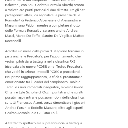
Balestrini, con Saul Gorlato (Formula Abarth) pronto 
a rosicchiare punti preziosi al duo di testa. Tra gli altri 
protagonisti attesi, da segnalare la presenza delle 
Formula 4 di Federico Albanese e di Alessandro e 
Massimiliano Fabbri, mentre a completare il lotto 
delle Formula Renault vi saranno anche Andrea 
Masci, Marco De Toffol, Sandro De Virgilis e Matteo 
Roccadelli.
Ad oltre un mese dalla prova di Magione tornano in 
pista anche le Predator’s, per l’appuntamento che 
vedrà i piloti darsi battaglia nella classifica FX3 
(riservata alle nuove PC015) e nel Trofeo Predator’s, 
che vedrà in azione i modelli PC010 e precedenti. 
Nel primo raggruppamento, la sfida si preannuncia 
emozionante tra il leader del campionato Daniele 
Tarani e i suoi immediati inseguitori, ovvero Davide 
Critelli e Lyle Schofield. Occhi puntati anche su altri 
possibili aspiranti alle posizioni nobili della classifica: 
su tutti Francesco Atzori, senza dimenticare i giovani 
Andrea Fersini e Rodolfo Massaro, oltre agli esperti 
Cosimo Antoniello e Giuliano Lolli.
Altrettanto spettacolare si preannuncia la battaglia 