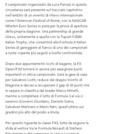
Il campionato organizzato da Luca Panizzi in questa 
circostanza sarà presente sul tracciato capitolino 
nell’ambito di un evento di rilievo internazionale 
come l’American Festival of Rome, con la NASCAR 
Whelen Euro Series in pista per la prova di apertura 
della propria stagione. Una partnership di grande 
rilievo, unitamente a quella con la TopJet F2000 
Italian Trophy, che consentirà alla Formula X Italian 
Series di gareggiare al fianco di uno dei campionati 
a ruote coperte più seguiti a livello continentale.
Dopo due appuntamenti ricchi di bagarre, la FX 
Open/FX2 tornerà in azione per assegnare punti 
importanti in ottica campionato. Sarà la gara di casa 
per Salvatore Liotti, reduce dal doppio trionfo di 
Magione e deciso a recuperare il gap di 35 punti che 
lo separa in classifica dal leader Marco Minelli, 
mentre a completare il lotto di Formula 3 al via ci 
saranno Giovanni Giordano, Daniele Siano, 
Salvatore Marinaro e Mario Neri, quest’ultimo sul 
gradino più alto del podio a Imola.
Per quanto riguarda la classe FX3, tutta da seguire la 
sfida al vertice tra le Formula Renault di Stefano 
Palummieri e del campione in carica Laurence 