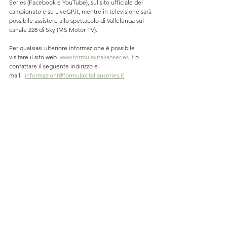
Series (Facebook e YouTube), sul sito ufficiale del 
campionato e su LiveGP.it, mentre in televisione sarà 
possibile assistere allo spettacolo di Vallelunga sul 
canale 228 di Sky (MS Motor TV).
Per qualsiasi ulteriore informazione è possibile 
visitare il sito web  
www.formulaxitalianseries.it
 o 
contattare il seguente indirizzo e-
mail:  
informazioni@formulaxitalianseries.it