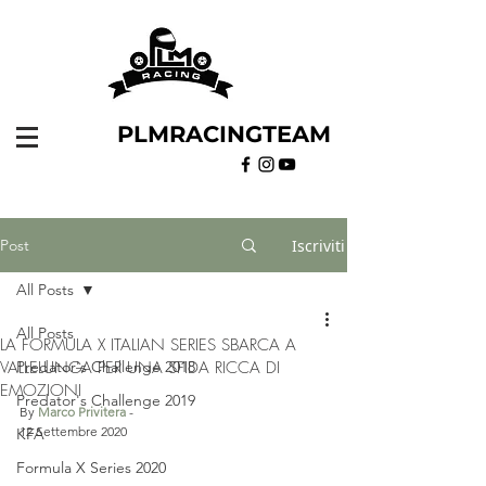
PLMRACINGTEAM
Post
Iscriviti
All Posts
All Posts
LA FORMULA X ITALIAN SERIES SBARCA A
VALLELUNGA PER UNA SFIDA RICCA DI
Predator's Challenge 2018
EMOZIONI
Predator's Challenge 2019
By 
Marco Privitera
 - 
12 Settembre 2020
KFA
Formula X Series 2020