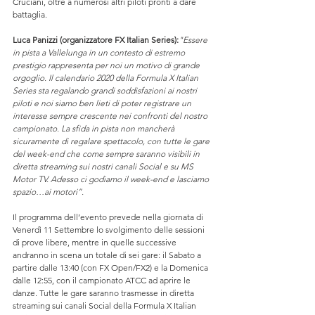
Cruciani, oltre a numerosi altri piloti pronti a dare 
battaglia.
Luca Panizzi (organizzatore FX Italian Series):
"Essere 
in pista a Vallelunga in un contesto di estremo 
prestigio rappresenta per noi un motivo di grande 
orgoglio. Il calendario 2020 della Formula X Italian 
Series sta regalando grandi soddisfazioni ai nostri 
piloti e noi siamo ben lieti di poter registrare un 
interesse sempre crescente nei confronti del nostro 
campionato. La sfida in pista non mancherà 
sicuramente di regalare spettacolo, con tutte le gare 
del week-end che come sempre saranno visibili in 
diretta streaming sui nostri canali Social e su MS 
Motor TV. Adesso ci godiamo il week-end e lasciamo 
spazio…ai motori”.
Il programma dell’evento prevede nella giornata di 
Venerdì 11 Settembre lo svolgimento delle sessioni 
di prove libere, mentre in quelle successive 
andranno in scena un totale di sei gare: il Sabato a 
partire dalle 13:40 (con FX Open/FX2) e la Domenica 
dalle 12:55, con il campionato ATCC ad aprire le 
danze. Tutte le gare saranno trasmesse in diretta 
streaming sui canali Social della Formula X Italian 