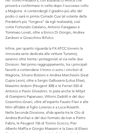
nel Trofeo Predator’s, con Edoardo D’Amicis che 
proverà a confermarsi in vetta dopo il successo colto 
a Magione. A contendergli il gradino più alto del 
podio ci sarà in primis Corrado Cusi (al volante della 
Predator’s più “longeva” da egli realizzata), così 
come Fortunato Catalano, Antonio Faragasso e 
Tommaso Lovati, oltre a Enrico Di Giorgio, Andrea 
Zaniboni e Gioacchino Bifulco.
Infine, per quanto riguarda la FX-ATCC (ovvero la 
rinnovata serie dedicata alle vetture Turismo), 
saranno oltre trenta i protagonisti al via nelle due 
Divisioni. Nel primo raggruppamento, tra i principali 
favoriti a contendersi il trono vi sono i vincitori di 
Magione, Silvano Bolzoni e Andrea Marchesini (Seat 
Cupra Leon), oltre a Sergio Galbusera (Lotus Elise), 
Massimo Arduini (Peugeot 308) e le Ferrari 550 di 
Antonio e Paolo Silvestrini. In pista anche le Mitjet 
di Giampiero Paparusso, Vittorio Zadotti e del duo 
Cosentino-Gnani, oltre all’esperto Fausto Flavi e alle 
Mini affidate al figlio Lorenzo e a Luca Rossetti. 
Nella Seconda Divisione, sfida aperta tra le Clio di 
Andrea Bonifazi e del duo formato da Ivan e Pietro 
Fabris, le Peugeot 106 di Tonino Scocco, Pier 
Alberto Maffia e Giorgio Massaini e la Saxo di Eliseo 