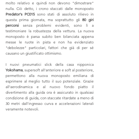
molto relativo e quindi non devono "dimostrare" 
nulla. Ciò detto, i crono staccati dalle monoposto 
Predator's PC015 
sono stati di assoluto rilievo in 
questa prima giornata, ma soprattutto gli 
80 giri 
percorsi
 senza problemi evidenti, sono lì a 
testimoniare la robustezza della vettura. La nuova 
monoposto è parsa subito ben bilanciata appena 
messe le ruote in pista e non ha evidenziato 
"debolezze" particolari, fattori che già di per sé 
causano un giustificato ottimismo. 
I nuovi pneumatici slick della casa nipponica 
Yokohama
, supersoft all'anteriore e soft al posteriore, 
permettono alla nuova monoposto emiliana di 
esprimere al meglio tutto il suo potenziale. Grazie 
all'aerodinamica e al nuovo fondo piatto il 
divertimento alla guida ora è assicurato in qualsiasi 
condizione di guida, con staccate ritardate a meno di 
30 metri dall'ingresso curva e accelerazioni laterali 
veramente notevoli.   