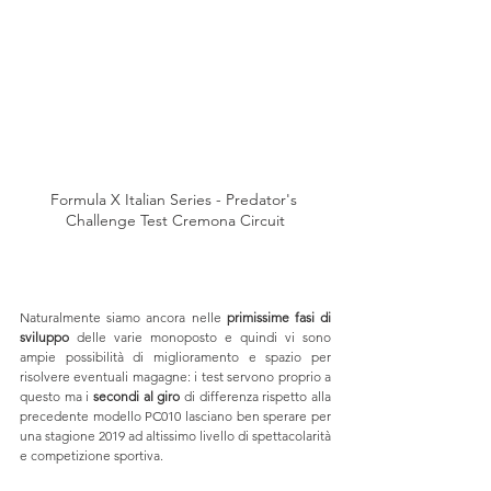
Formula X Italian Series - Predator's 
Challenge Test Cremona Circuit
Naturalmente siamo ancora nelle 
primissime fasi di 
sviluppo
 delle varie monoposto e quindi vi sono 
ampie possibilità di miglioramento e spazio per 
risolvere eventuali magagne: i test servono proprio a 
questo ma i 
secondi al giro
 di differenza rispetto alla 
precedente modello PC010 lasciano ben sperare per 
una stagione 2019 ad altissimo livello di spettacolarità 
e competizione sportiva.