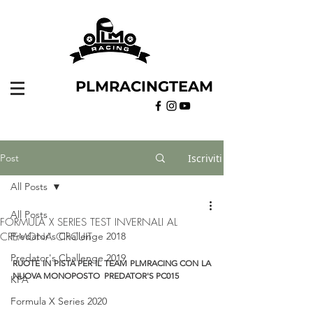
PLMRACINGTEAM
Post
Iscriviti
All Posts
All Posts
FORMULA X SERIES TEST INVERNALI AL
CREMONA CIRCUIT
Predator's Challenge 2018
Predator's Challenge 2019
RUOTE IN PISTA PER IL TEAM PLMRACING CON LA 
NUOVA MONOPOSTO  PREDATOR'S PC015
KFA
Formula X Series 2020