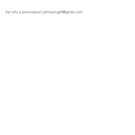
Per info e prenotazioni plmracing29@gmail.com.
Predator's Challenge 2019
Mostra tutti
Post recenti