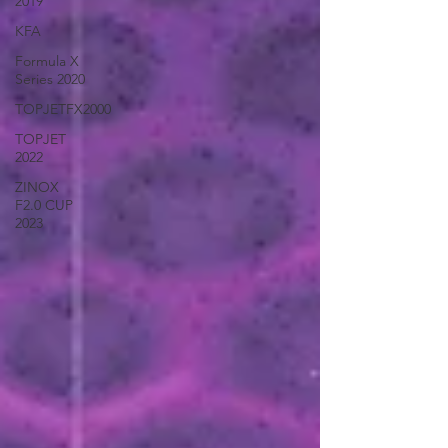
2019
KFA
Formula X
Series 2020
TOPJETFX2000
TOPJET
2022
ZINOX
F2.0 CUP
2023