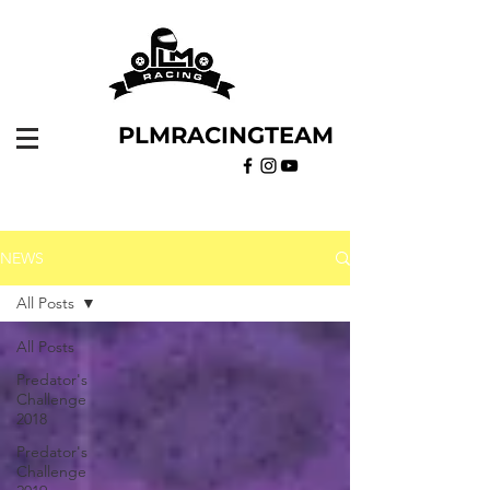
PLMRACINGTEAM
NEWS
All Posts
All Posts
Predator's
Challenge
2018
Predator's
Challenge