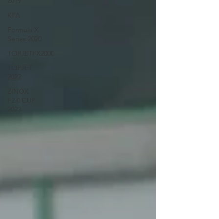
2019
KFA
Formula X
Series 2020
TOPJETFX2000
TOPJET
2022
ZINOX
F2.0 CUP
2023